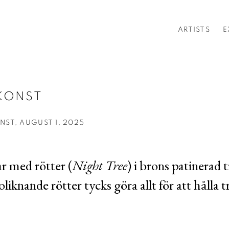
ARTISTS
E
MKONST
NST, AUGUST 1, 2025
r med rötter (
Night Tree
) i brons patinerad t
iknande rötter tycks göra allt för att hålla tr