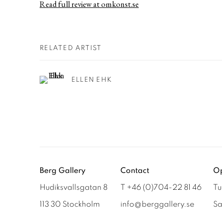
Read full review at omkonst.se
RELATED ARTIST
ELLEN EHK
Berg Gallery
Contact
Op
Hudiksvallsgatan 8
T +46 (0)704-22 81 46
Tu
113 30 Stockholm
info@berggallery.se
Sa