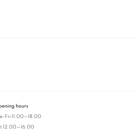
ening hours
e-Fri 11.00
—
18.00
t 12.00
—
16.00