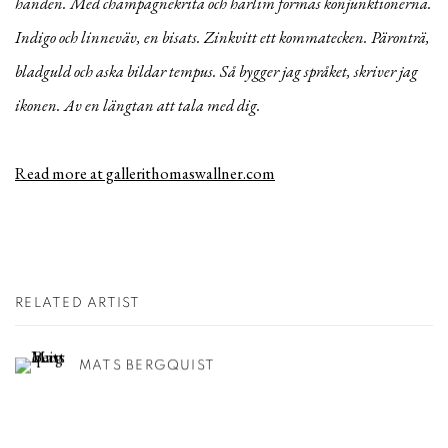
handen. Med champagnekrita och harlim formas konjunktionerna.
Indigo och linneväv, en bisats. Zinkvitt ett kommatecken. Päronträ,
bladguld och aska bildar tempus. Så bygger jag språket, skriver jag
ikonen. Av en längtan att tala med dig.
Read more at gallerithomaswallner.com
RELATED ARTIST
MATS BERGQUIST